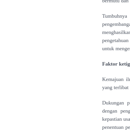
bermutu
dan
Tumbuhnya 
pengembang
menghasilk
pengetahuan
untuk meng
Faktor keti
Kemajuan i
yang
terliba
Dukungan pi
dengan pen
kepastian us
penentuan p