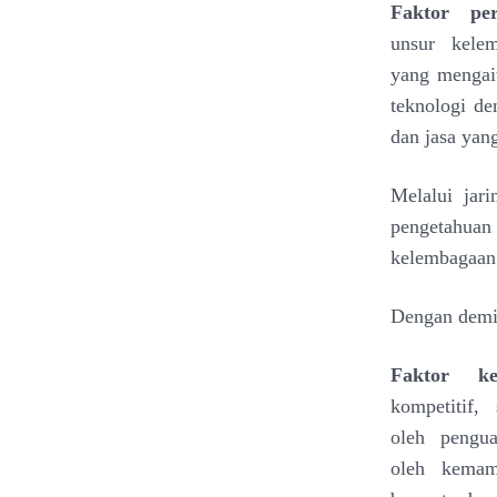
Faktor pe
unsur
kele
yang
mengai
teknologi d
dan jasa yan
Melalui jari
pengetahua
kelembagaa
Dengan demik
Faktor ke
kompetitif,
oleh
pengu
oleh
kemam