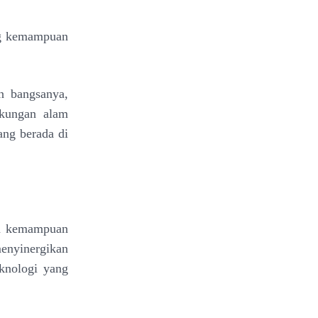
ang kemampuan
an bangsanya,
gkungan alam
ng berada di
n
kemampuan
enyinergikan
knologi yang