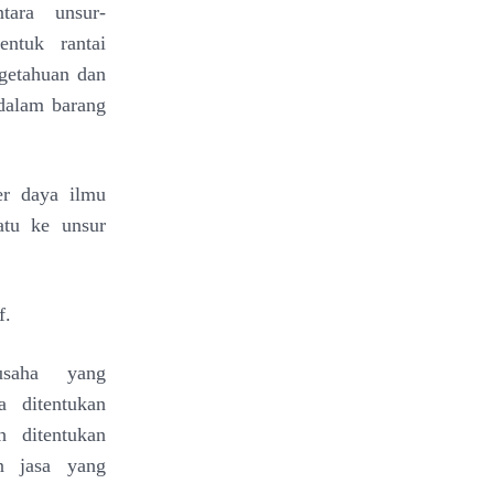
ara unsur-
ntuk rantai
ngetahuan
dan
dalam barang
er daya ilmu
atu ke unsur
f.
saha yang
a ditentukan
 ditentukan
n jasa yang