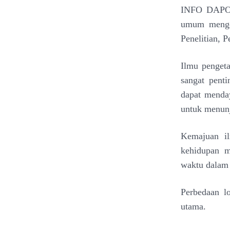
INFO DAPOD
umum meng
Penelitian, 
Ilmu penget
sangat pent
dapat menda
untuk menun
Kemajuan i
kehidupan 
waktu dala
Perbedaan l
utama.