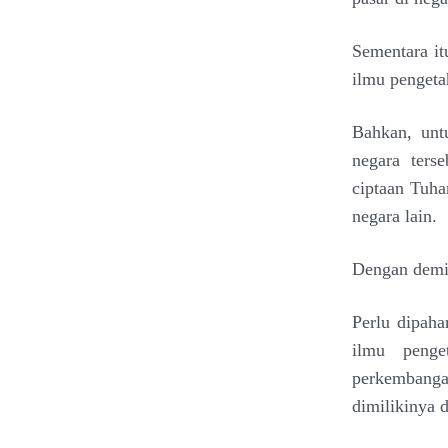
Sementara it
ilmu
pengeta
Bahkan, unt
negara ters
ciptaan Tuh
negara
lain.
Dengan demik
Perlu dipah
ilmu peng
perkembang
dimilikinya 