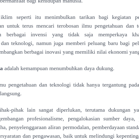
 bermanfaat bagi kehidupan manusia.
iklim seperti itu
menimbulkan tarikan bagi kegiatan pe
an untuk terus
mencari terobosan ilmu pengetahuan dan t
an berbagai
invensi yang tidak saja memperkaya kh
 dan teknologi,
namun juga memberi peluang baru bagi pe
embangkan
berbagai inovasi yang memiliki nilai ekonomi yang
ga
adalah kemampuan menumbuhkan daya dukung.
lmu
pengetahuan dan teknologi tidak hanya tergantung pad
t langsung.
hak-pihak lain sangat diperlukan, terutama
dukungan ya
gembangan profesionalisme,
pengalokasian sumber daya,
aha, penyelenggaraan
aliran permodalan, pemberdayaan standar
ersyaratan
dan pengawasan, baik untuk melindungi kepentin