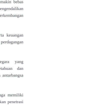
emakin bebas
mengendalikan
erkembangan
rta keuangan
n
perdagangan
egara yang
tahuan dan
 antarbangsa
juga
memiliki
an penetrasi