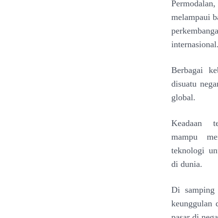
Permodalan,
melampaui ba
perkembang
internasional
Berbagai
ke
di
suatu nega
global.
Keadaan t
mampu
me
teknologi
un
di
dunia.
Di samping 
keunggulan 
pasar di nega