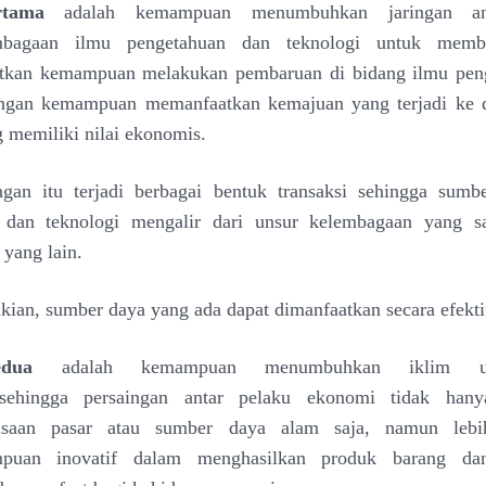
rtama
adalah kemampuan menumbuhkan jaringan ant
mbagaan ilmu pengetahuan dan teknologi untuk membe
tkan kemampuan melakukan pembaruan di bidang ilmu pe
engan kemampuan memanfaatkan kemajuan yang terjadi ke
g memiliki nilai ekonomis.
ngan itu terjadi
berbagai bentuk transaksi sehingga sumb
n dan
teknologi mengalir dari unsur kelembagaan yang s
n
yang lain.
ian, sumber daya yang ada dapat dimanfaatkan secara
efekti
dua
adalah kemampuan menumbuhkan iklim u
sehingga persaingan antar pelaku ekonomi tidak hany
asaan pasar atau sumber daya alam saja, namun lebih
puan inovatif dalam menghasilkan produk barang da