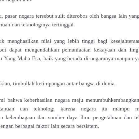
u, pasar
negara tersebut sulit diterobos oleh bangsa lain y
huan dan teknologinya tertinggal.
uk menghasilkan nilai
yang lebih tinggi bagi kesejahtera
ebut dapat
mengendalikan pemanfaatan kekayaan dan lin
an
Yang Maha Esa, baik yang berada di negaranya maupun ya
ian, timbullah ketimpangan antar bangsa di dunia.
ami bahwa keberhasilan negara maju menumbuhkembangka
etahuan dan teknologi karena negara itu mampu
m
an kelembagaan dan sumber daya ilmu
pengetahuan dan te
dengan berbagai faktor lain secara
bersistem.