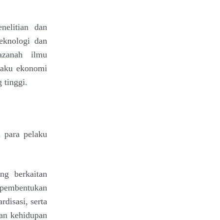
nelitian dan
eknologi dan
azanah ilmu
laku ekonomi
 tinggi.
a para pelaku
ng berkaitan
 pembentukan
disasi, serta
gan kehidupan