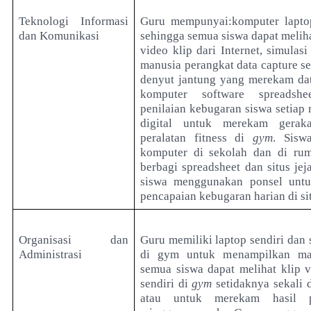
Teknologi Informasi
Guru mempunyai:komputer lapto
dan Komunikasi
sehingga semua siswa dapat melih
video klip dari Internet, simulasi
manusia perangkat data capture se
denyut jantung yang merekam dat
komputer software spreadsh
penilaian kebugaran siswa setiap
digital untuk merekam gera
peralatan fitness di
gym
. Sisw
komputer di sekolah dan di ru
berbagi spreadsheet dan situs jej
siswa menggunakan ponsel unt
pencapaian kebugaran harian di sit
Organisasi dan
Guru memiliki laptop sendiri dan 
Administrasi
di gym untuk menampilkan mat
semua siswa dapat melihat klip v
sendiri di
gym
setidaknya sekali d
atau untuk merekam hasil p