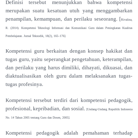
Definisi tersebut menunjukkan bahwa kompetensi
merupakan suatu kesatuan utuh yang menggambarkan
penampilan,
kemampuan, dan perilaku seseorang. [
Rivalina,
R. (2014). Kompetensi Teknologi Informasi dan Komunikasi Guru dalam Peningkatan Kualitas
Pembelajaran. Jurnal Teknodik, 18(2), 165–176].
Kompetensi guru berkaitan dengan konsep hakikat dan
tugas guru, yaitu seperangkat pengetahuan, keterampilan,
dan perilaku yang harus dimiliki, dihayati, dikuasai, dan
diaktualisasikan oleh guru dalam melaksanakan tugas-
tugas profesinya.
Kompetensi tersebut terdiri dari kompetensi pedagogik,
profesional, kepribadian, dan sosial.
[Undang-Undang Republik Indonesia
No. 14 Tahun 2005 tentang Guru dan Dosen, 2005].
Kompetensi pedagogik adalah pemahaman terhadap