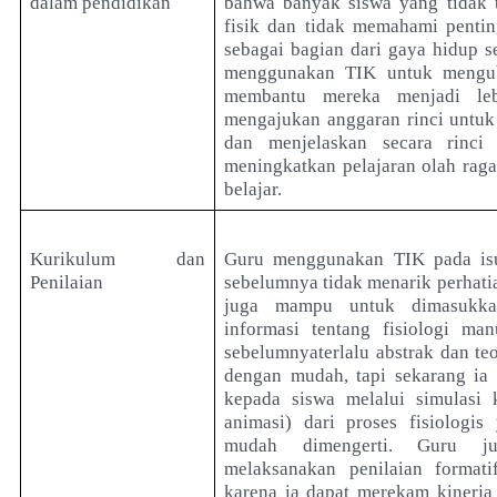
dalam pendidikan
bahwa banyak siswa yang tidak t
fisik dan tidak memahami pentin
sebagai bagian dari gaya hidup se
menggunakan TIK untuk mengub
membantu mereka menjadi leb
mengajukan anggaran rinci untuk 
dan menjelaskan secara rinc
meningkatkan pelajaran olah rag
belajar.
Kurikulum dan
Guru menggunakan TIK pada isu
Penilaian
sebelumnya tidak menarik perhatia
juga mampu untuk dimasukka
informasi tentang fisiologi man
sebelumnyaterlalu abstrak dan teo
dengan mudah, tapi sekarang i
kepada siswa melalui simulasi
animasi) dari proses fisiologi
mudah dimengerti. Guru 
melaksanakan penilaian formati
karena ia dapat merekam kinerja