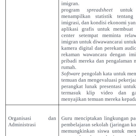
imigran.
program
spreadsheet
untuk m
menampilkan statistik tentan
imigrasi, dan kondisi ekonomi yang
aplikasi grafis untuk membuat
center setempat meminta rela
imigran untuk diwawancarai untuk
kamera digital dan perekam audi
rekaman wawancara dengan imig
pribadi mereka dan pengalaman m
rumah.
Software
pengolah kata untuk mem
temuan dan mengevaluasi pekerja
perangkat lunak presentasi untu
termasuk klip video dan g
menyajikan temuan mereka kepada 
Organisasi dan
Guru menciptakan lingkungan p
Administrasi
pembelajaran sekolah (jaringan k
memungkinkan siswa untuk men