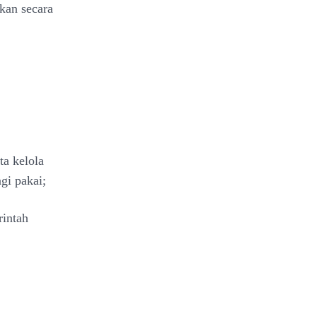
kan secara
ata
kelola
gi pakai;
intah