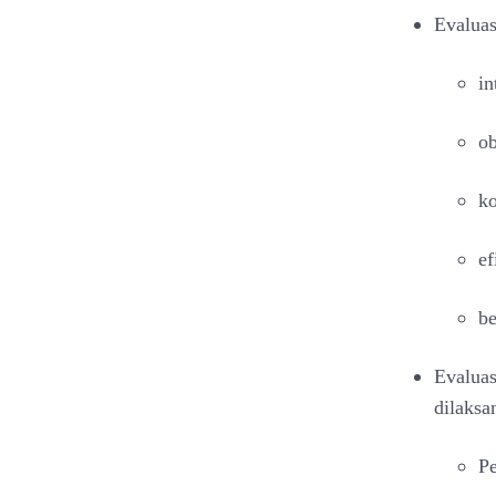
Evaluas
in
ob
ko
ef
be
Evaluas
dilaksa
Pe