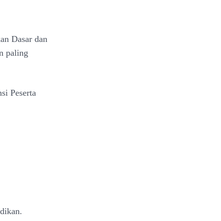
kan Dasar dan
n paling
nsi
Peserta
dikan.