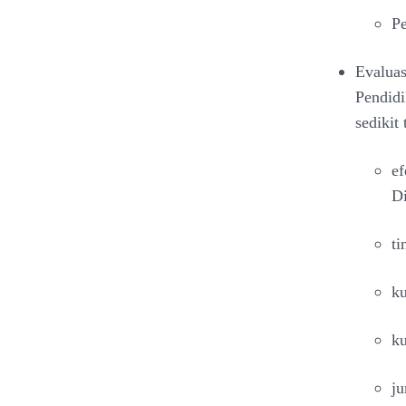
P
Evaluas
Pendid
sedikit
e
D
ti
ku
ku
ju