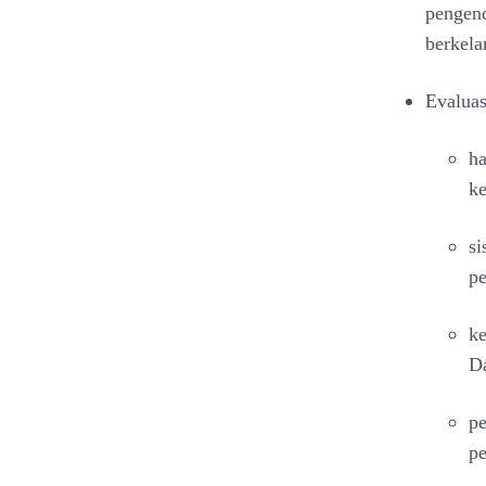
pengend
berkela
Evaluas
ha
k
si
pe
ke
Da
pe
p