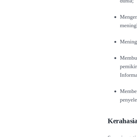
dunia;
Menge
meningk
Meningk
Membuk
pemiki
Informa
Memberi
penyele
Kerahasi