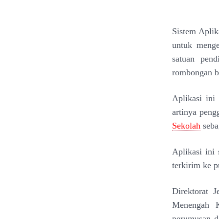
Sistem Aplik
untuk menge
satuan pend
rombongan be
Aplikasi ini
artinya peng
Sekolah
seba
Aplikasi ini
terkirim ke p
Direktorat 
Menengah K
perumusan da