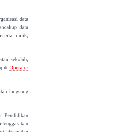
ganisasi data
encakup data
serta didik,
atau sekolah,
unjuk
Operator
olah langsung
n Pendidikan
lenggarakan
ni, dasar dan