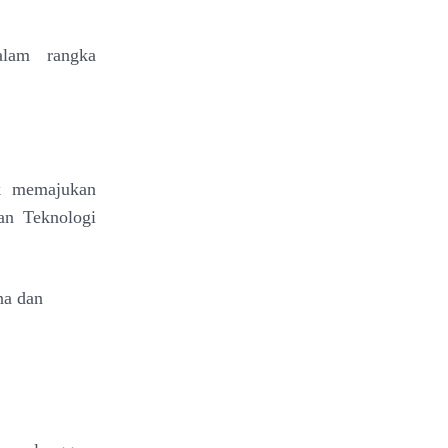
alam rangka
uk memajukan
an Teknologi
na dan