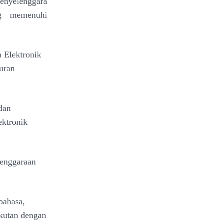
Penyelenggara
ng memenuhi
 Elektronik
uran
dan
ektronik
lenggaraan
bahasa,
gkutan dengan