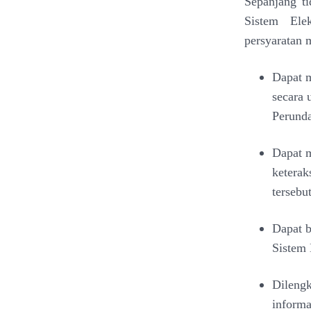
Sepanjang ti
Sistem Ele
persyaratan 
Dapat m
secara 
Perund
Dapat m
keterak
tersebu
Dapat b
Sistem 
Dilengk
informa