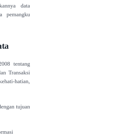
kannya data
ra pemangku
ata
008 tentang
dan Transaksi
ehati-hatian,
dengan tujuan
ormasi